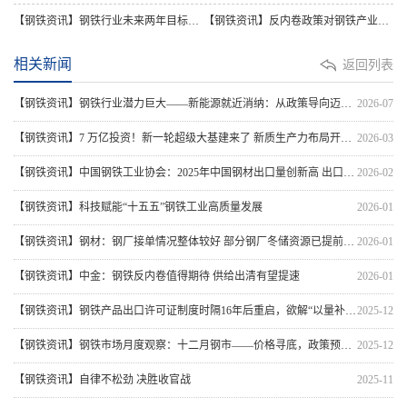
【钢铁资讯】钢铁行业未来两年目标确定:年均增长4%，严禁新增产能
【钢铁资讯】反内卷政策对钢铁产业影响几何？
相关新闻
返回列表
【钢铁资讯】钢铁行业潜力巨大——新能源就近消纳：从政策导向迈向商业化规模落地
2026-07
【钢铁资讯】7 万亿投资！新一轮超级大基建来了 新质生产力布局开启！
2026-03
【钢铁资讯】中国钢铁工业协会：2025年中国钢材出口量创新高 出口钢材1.19亿吨
2026-02
【钢铁资讯】科技赋能“十五五”钢铁工业高质量发展
2026-01
【钢铁资讯】钢材：钢厂接单情况整体较好 部分钢厂冬储资源已提前锁定
2026-01
【钢铁资讯】中金：钢铁反内卷值得期待 供给出清有望提速
2026-01
【钢铁资讯】钢铁产品出口许可证制度时隔16年后重启，欲解“以量补价”困局
2025-12
【钢铁资讯】钢铁市场月度观察：十二月钢市——价格寻底，政策预期酝酿反弹机遇
2025-12
【钢铁资讯】自律不松劲 决胜收官战
2025-11